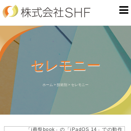
セレモニー
ホーム
>
技術別
>
セレモニー
「i葬祭book」の「iPadOS 14」での動作