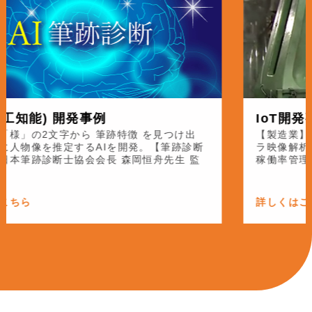
能) 開発事例
IoT開発事例
2文字から 筆跡特徴 を見つけ出
【製造業】「鍛造
像を推定するAIを開発。【筆跡診断
ラ映像解析による
跡診断士協会会長 森岡恒舟先生 監
稼働率管理、生産
詳しくはこちら