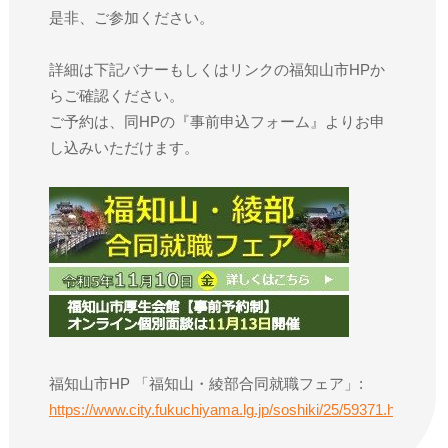
是非、ご参加ください。
詳細は下記バナーもしくはリンクの福知山市HPか
らご確認ください。
ご予約は、同HPの『事前申込フォーム』よりお申
し込みいただけます。
福知山市HP 「福知山・綾部合同就職フェア」:
https://www.city.fukuchiyama.lg.jp/soshiki/25/59371.html