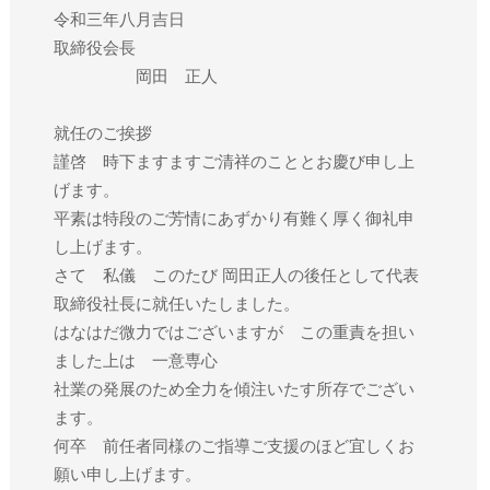
令和三年八月吉日
取締役会長
岡田 正人
就任のご挨拶
謹啓 時下ますますご清祥のこととお慶び申し上
げます。
平素は特段のご芳情にあずかり有難く厚く御礼申
し上げます。
さて 私儀 このたび 岡田正人の後任として代表
取締役社長に就任いたしました。
はなはだ微力ではございますが この重責を担い
ました上は 一意専心
社業の発展のため全力を傾注いたす所存でござい
ます。
何卒 前任者同様のご指導ご支援のほど宜しくお
願い申し上げます。