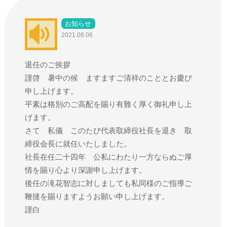
お知らせ
2021.08.06
退任のご挨拶
謹啓 暑中の候 ますますご清祥のこととお慶び
申し上げます。
平素は格別のご高配を賜り有難く厚く御礼申し上
げます。
さて 私儀 このたび代表取締役社長を退き 取
締役会長に就任いたしました。
社長在任二十四年 公私にわたり一方ならぬご厚
情を賜り心より深謝申し上げます。
後任の滝花智志に対しましても私同様のご指導ご
鞭撻を賜りますようお願い申し上げます。
謹白